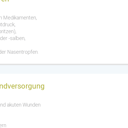
on Medikamenten,
utdruck,
ritzen),
er -salben,
der Nasentropfen.
dversorgung
und akuten Wunden
ern